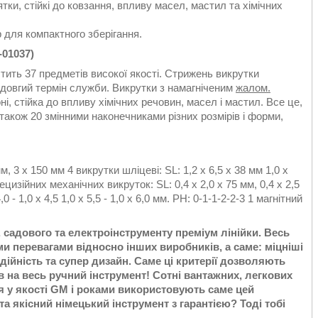
ятки, стійкі до ковзання, впливу масел, мастил та хімічних
р для компактного зберігання.
-01037)
стить 37 предметів високої якості. Стрижень викрутки
 довгий термін служби. Викрутки з намагніченим
жалом.
і, стійка до впливу хімічних речовин, масел і мастил. Все це,
 також 20 змінними наконечниками різних розмірів і форми,
мм, 3 x 150 мм 4 викрутки шліцеві: SL: 1,2 x 6,5 х 38 мм 1,0 х
рецизійних механічних викруток: SL: 0,4 х 2,0 х 75 мм, 0,4 х 2,5
,0 - 1,0 х 4,5 1,0 х 5,5 - 1,0 х 6,0 мм. PH: 0-1-1-2-2-3 1 магнітний
 садового та електроінструменту преміум лінійки. Весь
и перевагами відносно інших виробників, а саме: міцніші
дійність та супер дизайн. Саме ці критерії дозволяють
в на весь ручний інструмент! Сотні вантажних, легкових
ся у якості GM і роками використовують саме цей
а якісний німецький інструмент з гарантією? Тоді тобі