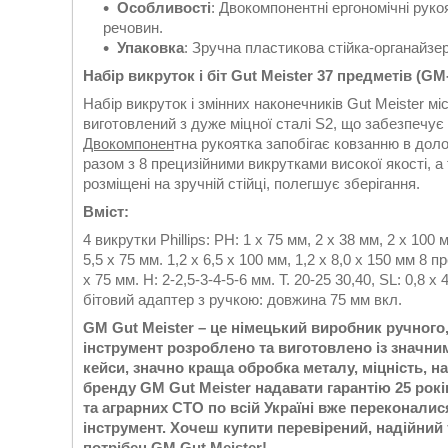
Особливості
: Двокомпонентні ергономічні руко
речовин.
Упаковка
: Зручна пластикова стійка-органайзе
Набір викруток і біт Gut Meister 37 предметів (GM
Набір викруток і змінних наконечників Gut Meister
мі
виготовлений з дуже міцної сталі S2, що забезпечує
Двокомпонен
тна рукоятка запобігає ковзанню в долон
разом з 8 прецизійними викрутками високої якості, а
розміщені на зручній стійці, полегшує зберігання.
Вміст:
4 викрутки Phillips: PH: 1 x 75 мм, 2 x 38 мм, 2 x 100 
5,5 х 75 мм. 1,2 х 6,5 х 100 мм, 1,2 х 8,0 х 150 мм 8 п
х 75 мм. Н: 2-2,5-3-4-5-6 мм. Т. 20-25 30,40, SL: 0,8 х 4
бітовий адаптер з ручкою: довжина 75 мм вкл.
GM Gut Meister – це німецький виробник ручного,
інструмент розроблено та виготовлено із значним
кейси, значно краща обробка металу, міцність, на
бренду GM Gut Meister надавати гарантію 25 рокі
та аграрних СТО по всій Україні вже переконали
інструмент. Хочеш купити перевірений, надійний т
потрібен GM Gut Meister!