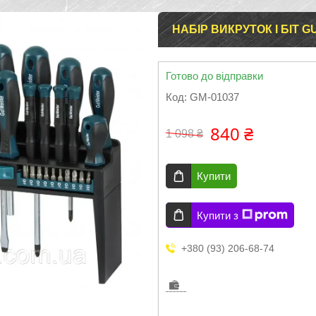
НАБІР ВИКРУТОК І БІТ G
Готово до відправки
Код:
GM-01037
840 ₴
1 098 ₴
Купити
Купити з
+380 (93) 206-68-74