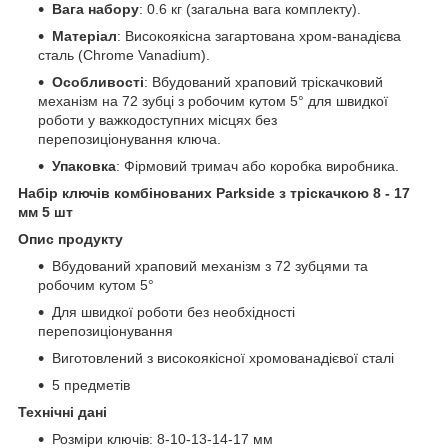
Вага набору
: 0.6 кг (загальна вага комплекту).
Матеріал
: Високоякісна загартована хром-ванадієва
сталь (Chrome Vanadium).
Особливості
: Вбудований храповий тріскачковий
механізм на 72 зубці з робочим кутом 5° для швидкої
роботи у важкодоступних місцях без
перепозиціонування ключа.
Упаковка
: Фірмовий тримач або коробка виробника.
Набір ключів комбінованих Parkside з тріскачкою 8 - 17
мм 5 шт
Опис продукту
Вбудований храповий механізм з 72 зубцями та
робочим кутом 5°
Для швидкої роботи без необхідності
перепозиціонування
Виготовлений з високоякісної хромованадієвої сталі
5 предметів
Технічні дані
Розміри ключів: 8-10-13-14-17 мм