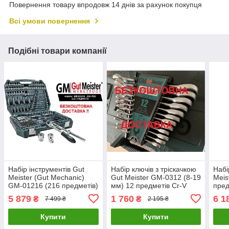
Повернення товару впродовж 14 днів за рахунок покупця
Всі умови повернення
Подібні товари компанії
Набір інструментів Gut
Набір ключів з тріскачкою
Набі
Meister (Gut Mechanic)
Gut Meister GM-0312 (8-19
Meis
GM-01216 (216 предметів)
мм) 12 предметів Cr-V
пред
Premium: ключі, головки, 3
Cr-V
5 879
1 760
6 1
₴
₴
7 499 ₴
2 195 ₴
тріскачки
Купити
Купити