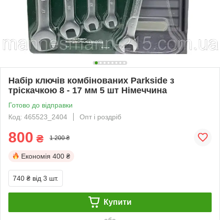
Набір ключів комбінованих Parkside з
тріскачкою 8 - 17 мм 5 шт Німеччина
Готово до відправки
Код: 465523_2404
Опт і роздріб
800
₴
1 200 ₴
Економія
400 ₴
740 ₴
від 3 шт.
Купити
або