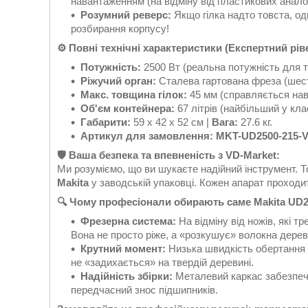
навантаженням (на відміну від пластикових аналог
Розумний реверс:
Якщо гілка надто товста, од
розбирання корпусу!
⚙️ Повні технічні характеристики (Експертний рів
Потужність:
2500 Вт (реальна потужність для т
Ріжучий орган:
Сталева гартована фреза (шес
Макс. товщина гілок:
45 мм (справляється нав
Об'єм контейнера:
67 літрів (найбільший у клас
Габарити:
59 х 42 х 52 см |
Вага:
27.6 кг.
Артикул для замовлення:
MKT-UD2500-215-
🛡️ Ваша безпека та впевненість з VD-Market:
Ми розуміємо, що ви шукаєте надійний інструмент. 
Makita
у заводській упаковці. Кожен апарат проходи
🔍 Чому професіонали обирають саме Makita UD
Фрезерна система:
На відміну від ножів, які т
Вона не просто ріже, а «розкушує» волокна дере
Крутний момент:
Низька швидкість обертання 
не «задихається» на твердій деревині.
Надійність збірки:
Металевий каркас забезпечу
передчасний знос підшипників.