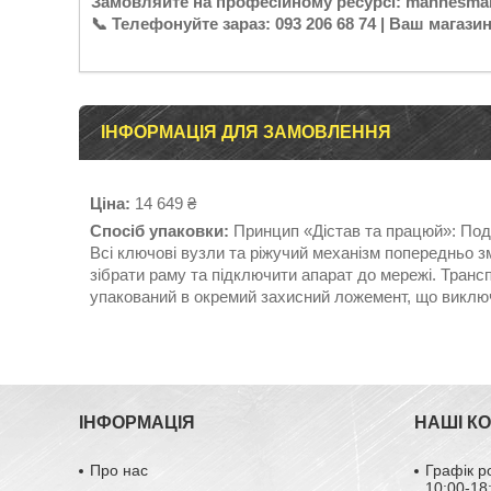
Замовляйте на професійному ресурсі: mannesma
📞 Телефонуйте зараз: 093 206 68 74 | Ваш магази
ІНФОРМАЦІЯ ДЛЯ ЗАМОВЛЕННЯ
Ціна:
14 649 ₴
Спосіб упаковки:
Принцип «Дістав та працюй»: Подр
Всі ключові вузли та ріжучий механізм попередньо з
зібрати раму та підключити апарат до мережі. Транс
упакований в окремий захисний ложемент, що виклю
ІНФОРМАЦІЯ
НАШІ К
Про нас
Графік р
10:00-18