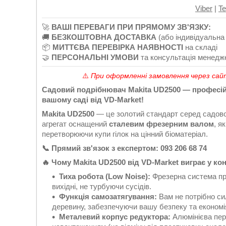
Viber
|
Te
🚀
ВАШІ ПЕРЕВАГИ ПРИ ПРЯМОМУ ЗВ'ЯЗКУ:
🚚
БЕЗКОШТОВНА ДОСТАВКА
(або індивідуальна
📦
МИТТЄВА ПЕРЕВІРКА НАЯВНОСТІ
на складі
🤝
ПЕРСОНАЛЬНІ УМОВИ
та консультація менедж
⚠️
При оформленні замовлення через сайт
Садовий подрібнювач Makita UD2500 — професійн
вашому саді від VD-Market!
Makita UD2500
— це золотий стандарт серед садової
агрегат оснащений
сталевим фрезерним валом
, я
перетворюючи купи гілок на цінний біоматеріал.
📞 Прямий зв'язок з експертом: 093 206 68 74
🔥 Чому Makita UD2500 від VD-Market виграє у ко
Тиха робота (Low Noise):
Фрезерна система пр
вихідні, не турбуючи сусідів.
Функція самозатягування:
Вам не потрібно с
деревину, забезпечуючи вашу безпеку та економі
Металевий корпус редуктора:
Алюмінієва пер