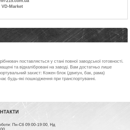
nn-215.com.ua
н VD-Market
ібнювач поставляється у стані повної заводської готовності.
мащені та відкалібровані на заводі. Вам достатньо лише
портувальний захист: Кожен блок (двигун, бак, рама)
чає будь-які пошкодження при транспортуванні.
ОНТАКТИ
оботи: Пн-Сб 09:00-19:00, Нд
:00