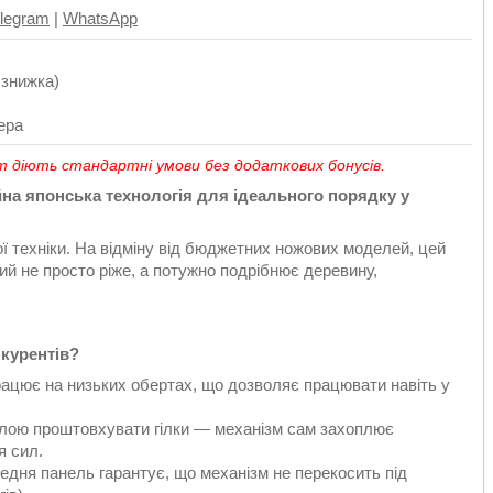
legram
|
WhatsApp
 знижка)
ера
 діють стандартні умови без додаткових бонусів.
а японська технологія для ідеального порядку у
 техніки. На відміну від бюджетних ножових моделей, цей
кий не просто ріже, а потужно подрібнює деревину,
нкурентів?
ацює на низьких обертах, що дозволяє працювати навіть у
илою проштовхувати гілки — механізм сам захоплює
я сил.
едня панель гарантує, що механізм не перекосить під