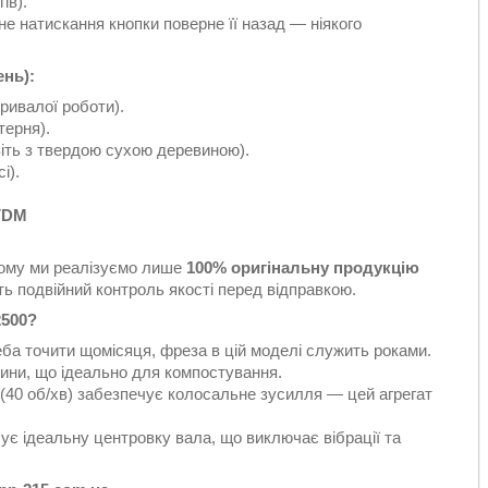
ів).
не натискання кнопки поверне її назад — ніякого
ень):
ривалої роботи).
терня).
іть з твердою сухою деревиною).
і).
VDM
Тому ми реалізуємо лише
100% оригінальну продукцію
ть подвійний контроль якості перед відправкою.
2500?
реба точити щомісяця, фреза в цій моделі служить роками.
вини, що ідеально для компостування.
(40 об/хв) забезпечує колосальне зусилля — цей агрегат
є ідеальну центровку вала, що виключає вібрації та