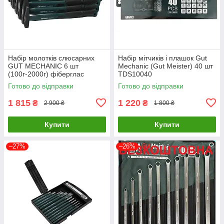
Набір молотків слюсарних
Набір мітчиків і плашок Gut
GUT MECHANIC 6 шт
Mechanic (Gut Meister) 40 шт
(100г-2000г) фіберглас
TDS10040
LHS10006
Готово до відправки
Готово до відправки
1 815
1 220
₴
₴
2 900 ₴
1 800 ₴
Купити
Купити
–27%
–26%