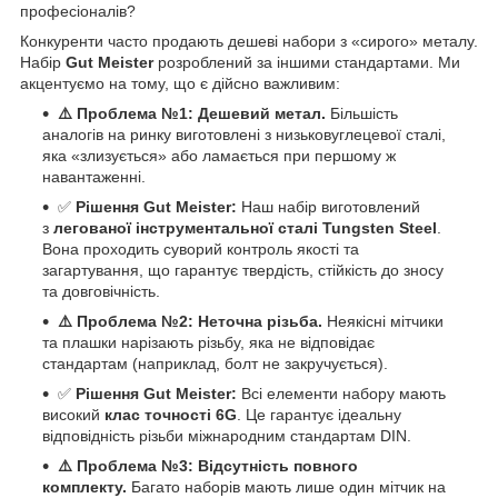
професіоналів?
Конкуренти часто продають дешеві набори з «сирого» металу.
Набір
Gut Meister
розроблений за іншими стандартами. Ми
акцентуємо на тому, що є дійсно важливим:
⚠️ Проблема №1: Дешевий метал.
Більшість
аналогів на ринку виготовлені з низьковуглецевої сталі,
яка «злизується» або ламається при першому ж
навантаженні.
✅
Рішення Gut Meister:
Наш набір виготовлений
з
легованої інструментальної сталі Tungsten Steel
.
Вона проходить суворий контроль якості та
загартування, що гарантує твердість, стійкість до зносу
та довговічність.
⚠️ Проблема №2: Неточна різьба.
Неякісні мітчики
та плашки нарізають різьбу, яка не відповідає
стандартам (наприклад, болт не закручується).
✅
Рішення Gut Meister:
Всі елементи набору мають
високий
клас точності 6G
. Це гарантує ідеальну
відповідність різьби міжнародним стандартам DIN.
⚠️ Проблема №3: Відсутність повного
комплекту.
Багато наборів мають лише один мітчик на