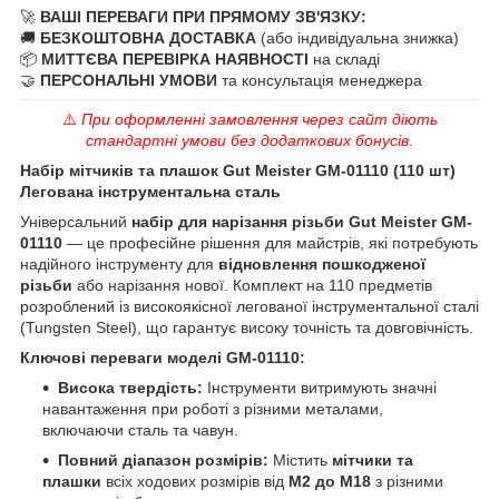
🚀
ВАШІ ПЕРЕВАГИ ПРИ ПРЯМОМУ ЗВ'ЯЗКУ:
🚚
БЕЗКОШТОВНА ДОСТАВКА
(або індивідуальна знижка)
📦
МИТТЄВА ПЕРЕВІРКА НАЯВНОСТІ
на складі
🤝
ПЕРСОНАЛЬНІ УМОВИ
та консультація менеджера
⚠️
При оформленні замовлення через сайт діють
стандартні умови без додаткових бонусів.
Набір мітчиків та плашок Gut Meister GM-01110 (110 шт)
Легована інструментальна сталь
Універсальний
набір для нарізання різьби Gut Meister GM-
01110
— це професійне рішення для майстрів, які потребують
надійного інструменту для
відновлення пошкодженої
різьби
або нарізання нової. Комплект на 110 предметів
розроблений із високоякісної легованої інструментальної сталі
(Tungsten Steel), що гарантує високу точність та довговічність.
Ключові переваги моделі GM-01110:
Висока твердість:
Інструменти витримують значні
навантаження при роботі з різними металами,
включаючи сталь та чавун.
Повний діапазон розмірів:
Містить
мітчики та
плашки
всіх ходових розмірів від
М2 до М18
з різними