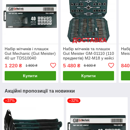
Набір мітчиків і плашок
Набір мітчиків та плашок
Набі
Gut Mechanic (Gut Meister)
Gut Meister GM-01110 (110
Meis
40 шт TDS10040
предметів) M2-M18 у кейсі
1 220
5 480
840
₴
₴
1 800 ₴
6 600 ₴
Купити
Купити
Акційні пропозиції та новинки
–37%
–32%