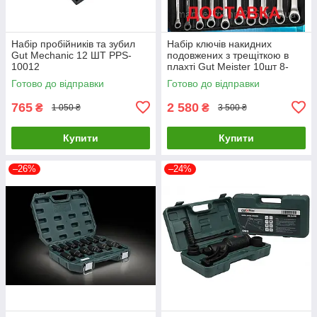
Набір пробійників та зубил
Набір ключів накидних
Gut Mechanic 12 ШТ PPS-
подовжених з трещіткою в
10012
плахті Gut Meister 10шт 8-
19mm
Готово до відправки
Готово до відправки
765
2 580
₴
₴
1 050 ₴
3 500 ₴
Купити
Купити
–26%
–24%