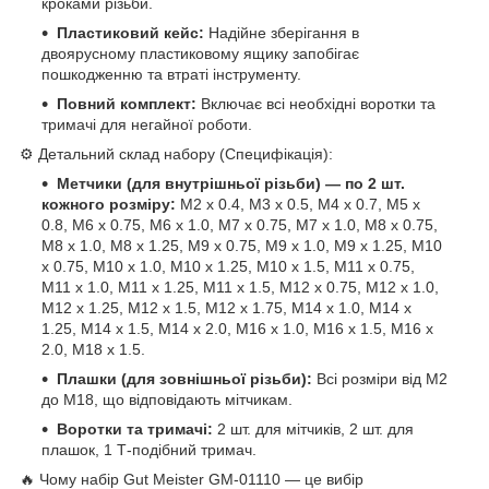
кроками різьби.
Пластиковий кейс:
Надійне зберігання в
двоярусному пластиковому ящику запобігає
пошкодженню та втраті інструменту.
Повний комплект:
Включає всі необхідні воротки та
тримачі для негайної роботи.
⚙️ Детальний склад набору (Специфікація):
Метчики (для внутрішньої різьби) — по 2 шт.
кожного розміру:
М2 x 0.4, М3 x 0.5, М4 x 0.7, М5 x
0.8, М6 x 0.75, М6 x 1.0, М7 x 0.75, М7 x 1.0, М8 x 0.75,
М8 x 1.0, М8 x 1.25, М9 x 0.75, М9 x 1.0, М9 x 1.25, М10
x 0.75, М10 x 1.0, М10 x 1.25, М10 x 1.5, М11 x 0.75,
М11 x 1.0, М11 x 1.25, М11 x 1.5, М12 x 0.75, М12 x 1.0,
М12 x 1.25, М12 x 1.5, М12 x 1.75, М14 x 1.0, М14 x
1.25, М14 x 1.5, М14 x 2.0, М16 x 1.0, М16 x 1.5, М16 x
2.0, М18 x 1.5.
Плашки (для зовнішньої різьби):
Всі розміри від М2
до М18, що відповідають мітчикам.
Воротки та тримачі:
2 шт. для мітчиків, 2 шт. для
плашок, 1 Т-подібний тримач.
🔥 Чому набір Gut Meister GM-01110 — це вибір