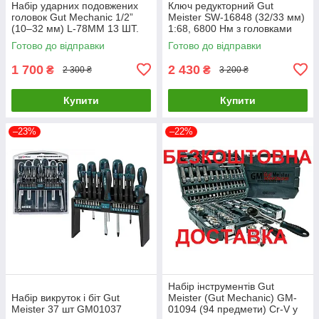
Набір ударних подовжених
Ключ редукторний Gut
головок Gut Mechanic 1/2”
Meister SW-16848 (32/33 мм)
(10–32 мм) L-78MM 13 ШТ.
1:68, 6800 Нм з головками
Німеччина
Готово до відправки
Готово до відправки
1 700
2 430
₴
₴
2 300 ₴
3 200 ₴
Купити
Купити
–23%
–22%
Набір інструментів Gut
Набір викруток і біт Gut
Meister (Gut Mechanic) GM-
Meister 37 шт GM01037
01094 (94 предмети) Cr-V у