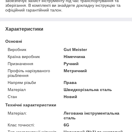
забезпечує захист інструменту під час транспортування та
зберігання. В комплекті ви знайдете докладну інструкцію та
офіційний гарантійний талон.
Характеристики
Основні
Виробник
Gut Meister
Країна виробник
Німеччина
Призначення
Ручний
Профіль нарізуваного
Метричний
різьблення
Напрям різьби
Права
Матеріал
Швидкорізальна сталь
Стан
Новий
Технічні характеристики
Матеріал:
Легована інструментальна
сталь
Клас точності:
6G
Тип комплектації мітчиків
Чорновий (№1) та чистовий