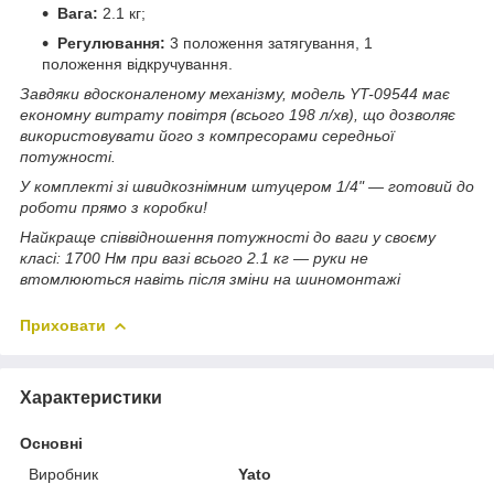
Вага:
2.1 кг;
Регулювання:
3 положення затягування, 1
положення відкручування.
Завдяки вдосконаленому механізму, модель YT-09544 має
економну витрату повітря (всього 198 л/хв), що дозволяє
використовувати його з компресорами середньої
потужності.
У комплекті зі швидкознімним штуцером 1/4" — готовий до
роботи прямо з коробки!
Найкраще співвідношення потужності до ваги у своєму
класі: 1700 Нм при вазі всього 2.1 кг — руки не
втомлюються навіть після зміни на шиномонтажі
Приховати
Характеристики
Основні
Виробник
Yato