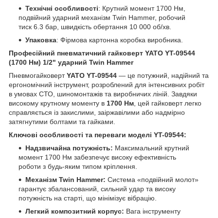
Технічні особливості
: Крутний момент 1700 Нм,
подвійний ударний механізм Twin Hammer, робочий
тиск 6.3 бар, швидкість обертання 10 000 об/хв.
Упаковка
: Фірмова картонна коробка виробника.
Професійний пневматичний гайковерт YATO YT-09544
(1700 Нм) 1/2" ударний Twin Hammer
Пневмогайковерт
YATO YT-09544
— це потужний, надійний та
ергономічний інструмент, розроблений для інтенсивних робіт
в умовах СТО, шиномонтажів та виробничих ліній. Завдяки
високому крутному моменту в
1700 Нм
, цей гайковерт легко
справляється із закислими, заіржавілими або надмірно
затягнутими болтами та гайками.
Ключові особливості та переваги моделі YT-09544:
Надзвичайна потужність:
Максимальний крутний
момент 1700 Нм забезпечує високу ефективність
роботи з будь-яким типом кріплення.
Механізм Twin Hammer:
Система «подвійний молот»
гарантує збалансований, сильний удар та високу
потужність на старті, що мінімізує вібрацію.
Легкий композитний корпус:
Вага інструменту