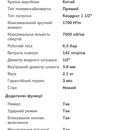
Країна виробник
Китай
Тип пневмогайковерта
Прямий
Тип патрона
Квадрат 1 1/2"
Максимальний крутний
1700 H*m
момент
Максимальна кількість
7000 об/хв
обертів
Робочий тиск
6.3 бар
Витрата повітря
142 літр/хв
Діаметр вхідного штуцера
1/2"
Внутрішній діаметр шланга
3.8 мм
Вага
2.1 кг
Гарантійний термін
3 міс
Стан
Новий
Додаткові функції
Реверс
Так
Ударний режим
Так
Блокування кнопки
Так
включення
Регулювання кількості
Так