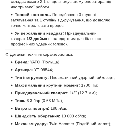
складає всього 2.1 кг, що знижує втому оператора під
час тривалої роботи.
Точний контроль:
Передбачено 3 ступені
затягування та 1 ступінь відкручування, що дозволяє
точно контролювати процес.
Універсальний квадрат:
Приєднувальний
квадрат
1/2 дюйма
є стандартним для більшості
професійних ударних головок.
⚙️ Детальні технічні характеристики:
Бренд:
YATO (Польща);
Артикул:
YT-09544;
Тип інструменту:
Пневматичний ударний гайковерт;
Максимальний крутний момент:
1700 Нм;
Приєднувальний квадрат:
1/2" (12.7 мм);
Тиск:
6.3 бар (0.63 МПа);
Витрата повітря:
198 л/хв;
Швидкість обертання:
10 000 об/хв;
Механізм удару:
Twin Hammer (Подвійний молот);