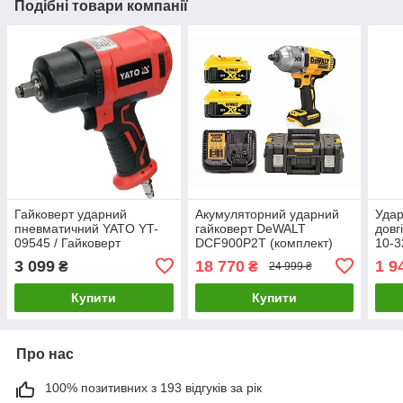
Подібні товари компанії
Гайковерт ударний
Акумуляторний ударний
Удар
пневматичний YATO YT-
гайковерт DeWALT
довг
09545 / Гайковерт
DCF900P2T (комплект)
10-3
ударный пневматический
1355/1898 Нм, 18В, 2x5Аг
3 099
18 770
1 9
₴
₴
24 999 ₴
YATO
в кейсі TSTAK
Купити
Купити
Про нас
100% позитивних з 193 відгуків за рік