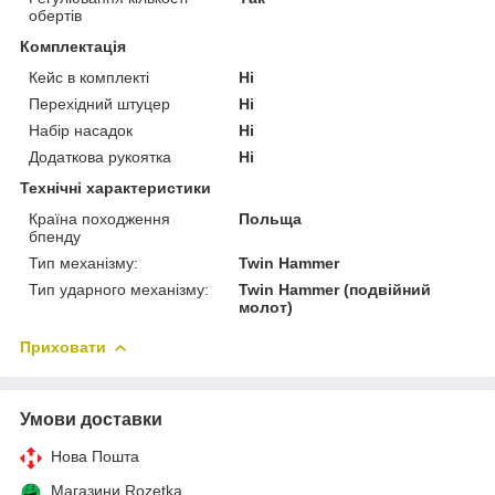
обертів
Комплектація
Кейс в комплекті
Ні
Перехідний штуцер
Ні
Набір насадок
Ні
Додаткова рукоятка
Ні
Технічні характеристики
Країна походження
Польща
бпенду
Тип механізму:
Twin Hammer
Тип ударного механізму:
Twin Hammer (подвійний
молот)
Приховати
Умови доставки
Нова Пошта
Магазини Rozetka