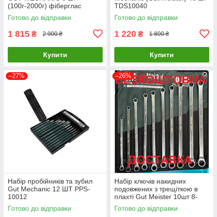
(100г-2000г) фіберглас
TDS10040
LHS10006
Готово до відправки
Готово до відправки
1 815
1 220
₴
₴
2 900 ₴
1 800 ₴
Купити
Купити
–27%
–26%
Набір пробійників та зубил
Набір ключів накидних
Gut Mechanic 12 ШТ PPS-
подовжених з трещіткою в
10012
плахті Gut Meister 10шт 8-
19mm
Готово до відправки
Готово до відправки