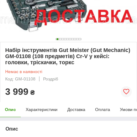
Набір інструментів Gut Meister (Gut Mechanic)
GM-01108 (108 предметів) Cr-V у кейсі:
головки, тріскачки, торкс
Немає в наявності
Код: GM-01108
Роздріб
3 999
₴
Опис
Характеристики
Доставка
Оплата
Умови п
Опис