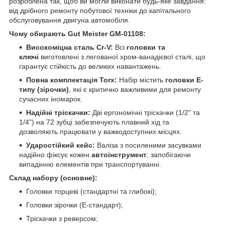
розроблена так, щоб ви могли виконати будь-яке завдання:
від дрібного ремонту побутової техніки до капітального
обслуговування двигуна автомобіля.
Чому обирають Gut Meister GM-01108:
Високоміцна сталь Cr-V:
Всі
головки та
ключі
виготовлені з легованої хром-ванадієвої сталі, що
гарантує стійкість до великих навантажень.
Повна комплектація Torx:
Набір містить
головки Е-
типу (зірочки)
, які є критично важливими для ремонту
сучасних іномарок.
Надійні тріскачки:
Дві ергономічні тріскачки (1/2" та
1/4") на 72 зубці забезпечують плавний хід та
дозволяють працювати у важкодоступних місцях.
Ударостійкий кейс:
Валіза з посиленими засувками
надійно фіксує кожен
автоінструмент
, запобігаючи
випадінню елементів при транспортуванні.
Склад набору (основне):
Головки торцеві (стандартні та глибокі);
Головки зірочки (Е-стандарт);
Тріскачки з реверсом;