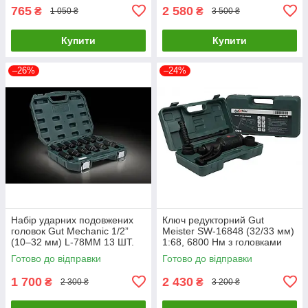
765
2 580
₴
₴
1 050 ₴
3 500 ₴
Купити
Купити
–26%
–24%
Набір ударних подовжених
Ключ редукторний Gut
головок Gut Mechanic 1/2”
Meister SW-16848 (32/33 мм)
(10–32 мм) L-78MM 13 ШТ.
1:68, 6800 Нм з головками
Німеччина
Готово до відправки
Готово до відправки
1 700
2 430
₴
₴
2 300 ₴
3 200 ₴