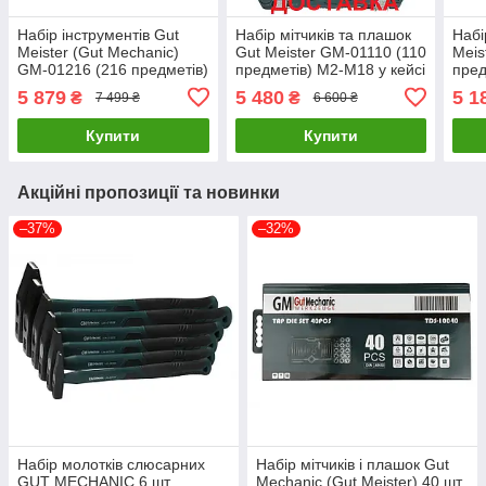
Набір інструментів Gut
Набір мітчиків та плашок
Набі
Meister (Gut Mechanic)
Gut Meister GM-01110 (110
Meis
GM-01216 (216 предметів)
предметів) M2-M18 у кейсі
пред
Premium: ключі, головки, 3
5 879
5 480
5 1
₴
₴
7 499 ₴
6 600 ₴
тріскачки
Купити
Купити
Акційні пропозиції та новинки
–37%
–32%
Набір молотків слюсарних
Набір мітчиків і плашок Gut
GUT MECHANIC 6 шт
Mechanic (Gut Meister) 40 шт