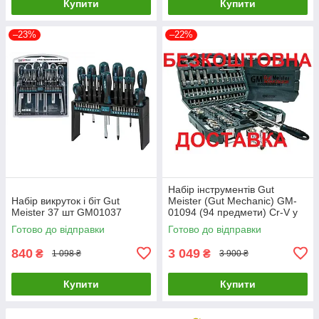
Купити
Купити
–23%
–22%
Набір інструментів Gut
Набір викруток і біт Gut
Meister (Gut Mechanic) GM-
Meister 37 шт GM01037
01094 (94 предмети) Cr-V у
кейсі: головки, біти, тріскачки
Готово до відправки
Готово до відправки
840
3 049
₴
₴
1 098 ₴
3 900 ₴
Купити
Купити